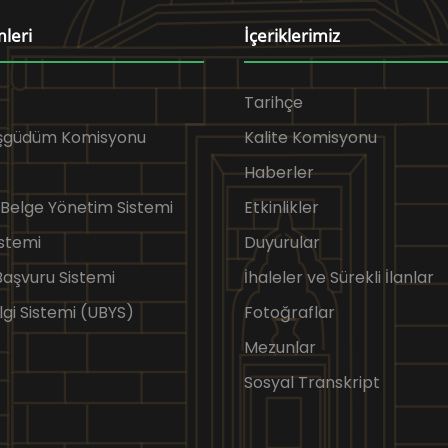
mleri
İçeriklerimiz
Tarihçe
Eşgüdüm Komisyonu
Kalite Komisyonu
Haberler
 Belge Yönetim Sistemi
Etkinlikler
stemi
Duyurular
 Başvuru Sistemi
İhaleler ve Sürekli İlanlar
lgi Sistemi (UBYS)
Fotoğraflar
Mezunlar
Sosyal Transkript