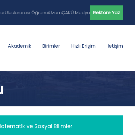
er
Uluslararası Öğrenci
Uzem
ÇAKÜ Medya
Rektöre Yaz
Akademik
Birimler
Hızlı Erişim
İletişim
u
 Matematik ve Sosyal Bilimler