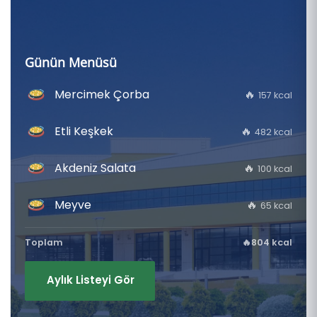
Günün Menüsü
🔥
Mercimek Çorba
157 kcal
🔥
Etli Keşkek
482 kcal
🔥
Akdeniz Salata
100 kcal
🔥
Meyve
65 kcal
Toplam
🔥804 kcal
Aylık Listeyi Gör