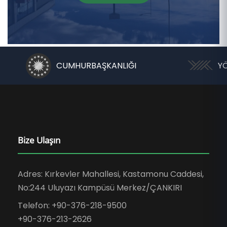
CUMHURBAŞKANLIĞI
Y
Bize Ulaşın
Adres: Kırkevler Mahallesi, Kastamonu Caddesi,
No:244 Uluyazı Kampüsü Merkez/ÇANKIRI
Telefon: +90-376-218-9500
+90-376-213-2626