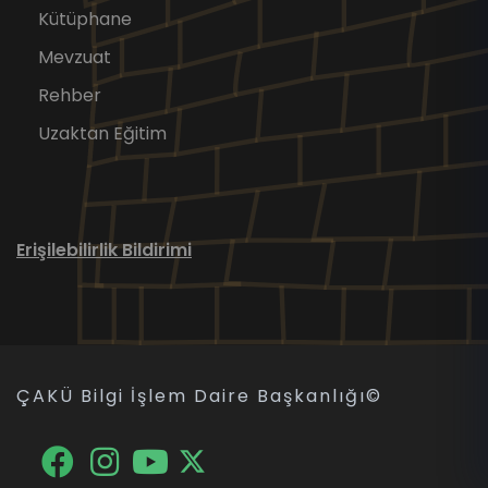
Kütüphane
Mevzuat
Rehber
Uzaktan Eğitim
Erişilebilirlik Bildirimi
ÇAKÜ Bilgi İşlem Daire Başkanlığı
©
Facebook
Twitter
Youtube
Instagram
Facebook
Instagram
YouTube
X