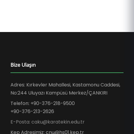
Bize Ulaşın
Adres: Kırkevler Mahallesi, Kastamonu Caddesi,
No:244 Uluyazı Kampüsü Merkez/ÇANKIRI
Telefon: +90-376-218-9500
+90-376-213-2626
E-Posta: caku@karatekin.edu.tr
Kep Adresimiz: cnu@hs01.kep.tr