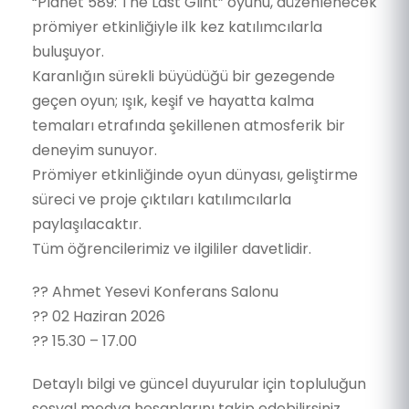
“Planet 589: The Last Glint” oyunu, düzenlenecek
prömiyer etkinliğiyle ilk kez katılımcılarla
buluşuyor.
Karanlığın sürekli büyüdüğü bir gezegende
geçen oyun; ışık, keşif ve hayatta kalma
temaları etrafında şekillenen atmosferik bir
deneyim sunuyor.
Prömiyer etkinliğinde oyun dünyası, geliştirme
süreci ve proje çıktıları katılımcılarla
paylaşılacaktır.
Tüm öğrencilerimiz ve ilgililer davetlidir.
?? Ahmet Yesevi Konferans Salonu
?? 02 Haziran 2026
?? 15.30 – 17.00
Detaylı bilgi ve güncel duyurular için topluluğun
sosyal medya hesaplarını takip edebilirsiniz.