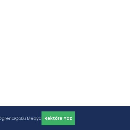
 Öğrenci
Çakü Medya
Rektöre Yaz