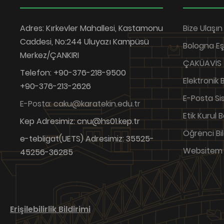
Adres: Kırkevler Mahallesi, Kastamonu
Bize Ulaşın
Caddesi, No:244 Uluyazı Kampüsü
Bologna E
Merkez/ÇANKIRI
ÇAKÜAVİS
Telefon: +90-376-218-9500
Elektronik
+90-376-213-2626
E-Posta Si
E-Posta: caku@karatekin.edu.tr
Etik Kurul 
Kep Adresimiz: cnu@hs01.kep.tr
Öğrenci Bil
e-tebligat(UETS) Adresimiz: 35525-
Websitem
45256-36285
Erişilebilirlik Bildirimi