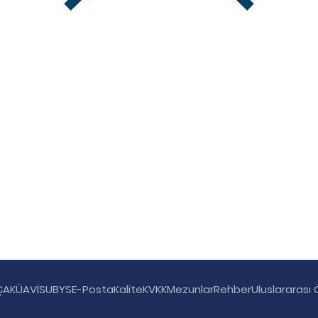
ÇAKÜAVİS
UBYS
E-Posta
Kalite
KVKK
Mezunlar
Rehber
Uluslararası