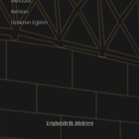
Mevzuat
Rehber
Uzaktan Eğitim
Erişilebilirlik Bildirimi