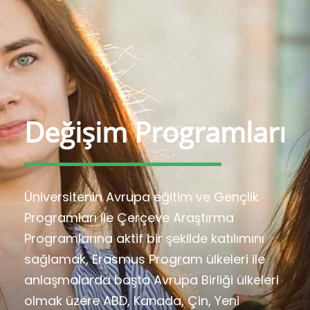
Değişim Programları
Üniversitenin Avrupa eğitim ve Gençlik
Programları ile Çerçeve Araştırma
Programlarına aktif bir şekilde katılımını
sağlamak, Erasmus Program ülkeleri ile
anlaşmalarda başta Avrupa Birliği ülkeleri
olmak üzere ABD, Kanada, Çin, Yeni