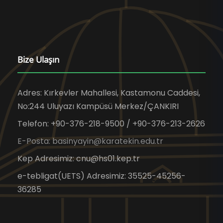
Bize Ulaşın
Adres: Kırkevler Mahallesi, Kastamonu Caddesi,
No:244 Uluyazı Kampüsü Merkez/ÇANKIRI
Telefon: +90-376-218-9500 / +90-376-213-2626
E-Posta: basinyayin@karatekin.edu.tr
Kep Adresimiz: cnu@hs01.kep.tr
e-tebligat(UETS) Adresimiz: 35525-45256-
36285