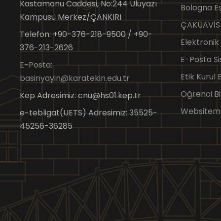
Kastamonu Caddesi, No:244 Uluyazı
Bologna 
Kampüsü Merkez/ÇANKIRI
ÇAKÜAVİS
Telefon: +90-376-218-9500 / +90-
Elektronik
376-213-2626
E-Posta Si
E-Posta:
Etik Kurul
basinyayin@karatekin.edu.tr
Öğrenci Bi
Kep Adresimiz: cnu@hs01.kep.tr
Websitem
e-tebligat(UETS) Adresimiz: 35525-
45256-36285