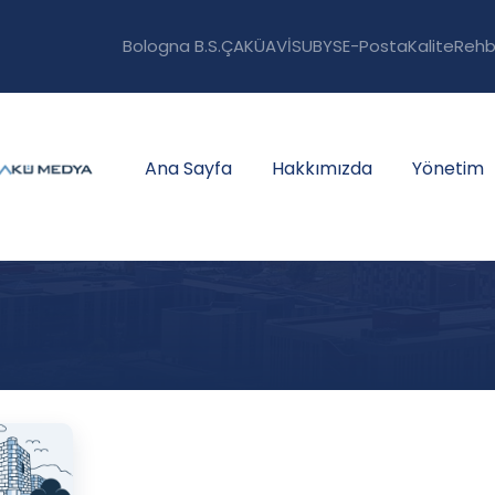
Bologna B.S.
ÇAKÜAVİS
UBYS
E-Posta
Kalite
Rehb
Ana Sayfa
Hakkımızda
Yönetim