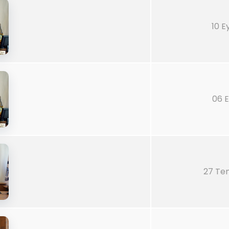
10 E
06 E
27 Te