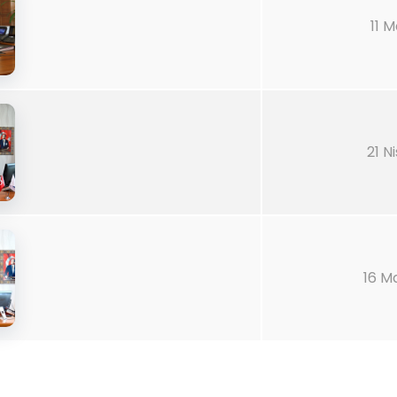
11 M
21 N
16 M