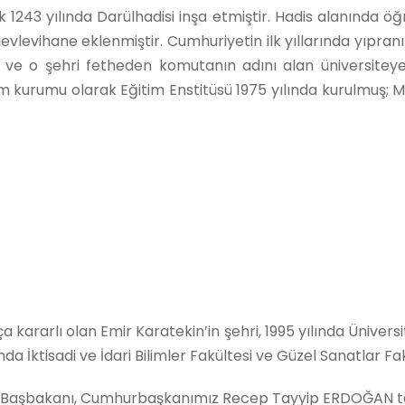
k 1243 yılında Darülhadisi inşa etmiştir. Hadis alanında
 Mevlevihane eklenmiştir. Cumhuriyetin ilk yıllarında yıpran
ve o şehri fetheden komutanın adını alan üniversiteye, 
kurumu olarak Eğitim Enstitüsü 1975 yılında kurulmuş; M
 kararlı olan Emir Karatekin’in şehri, 1995 yılında Üniver
nda İktisadi ve İdari Bilimler Fakültesi ve Güzel Sanatlar Fa
n Başbakanı, Cumhurbaşkanımız Recep Tayyip ERDOĞAN taraf