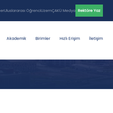
er
Uluslararası Öğrenci
Uzem
ÇAKÜ Medya
Rektöre Yaz
Akademik
Birimler
Hızlı Erişim
İletişim