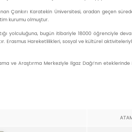
an Çankırı Karatekin Üniversitesi, aradan geçen sürede
etim kurumu olmuştur.
ktığı yolculuğuna, bugün itibariyle 18000 öğrenciyle de
 Erasmus Hareketlilikleri, sosyal ve kültürel aktiviteleriyl
gulama ve Araştırma Merkeziyle Ilgaz Dağı’nın eteklerind
ATAM